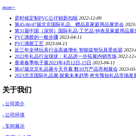
more+
是时候定制PVC公仔钥匙扣啦
2022-12-09
第45/46/47届北京国际礼品、赠品及家庭用品展览会
2023
第31届中国（深圳）国际礼品·工艺品·钟表及家庭用品展
PVC滴胶的一般步骤
2023-04-11
PVC滴胶工艺
2023-04-11
近三年全球玩具行业高速增长 智能益智玩具受欢迎
2023-
2022年礼品行业现状：礼品进一步拓展内销市场
2022-12-
香港春季电子展2023年4月12日-15日
2023-04-11
第47届北京礼品展今天开幕 数10万产品亮相展会
2023-03
2023北京国际礼品展:探索未来趋势,抢先预知礼品市场发展
关于我们
- 公司简介
- 公司环境
- 车间展示