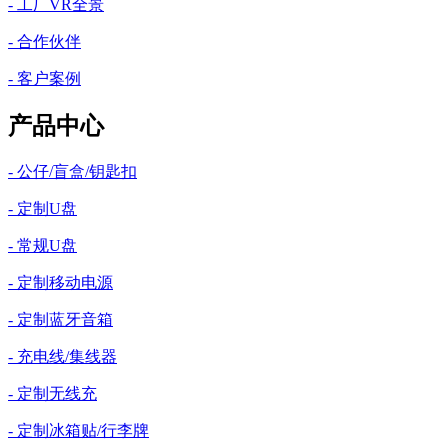
- 工厂VR全景
- 合作伙伴
- 客户案例
产品中心
- 公仔/盲盒/钥匙扣
- 定制U盘
- 常规U盘
- 定制移动电源
- 定制蓝牙音箱
- 充电线/集线器
- 定制无线充
- 定制冰箱贴/行李牌