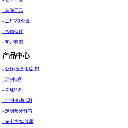
- 车间展示
- 工厂VR全景
- 合作伙伴
- 客户案例
产品中心
- 公仔/盲盒/钥匙扣
- 定制U盘
- 常规U盘
- 定制移动电源
- 定制蓝牙音箱
- 充电线/集线器