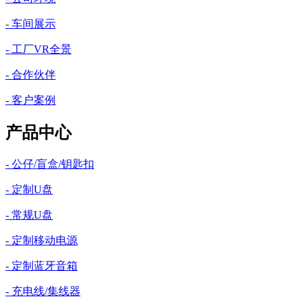
- 车间展示
- 工厂VR全景
- 合作伙伴
- 客户案例
产品中心
- 公仔/盲盒/钥匙扣
- 定制U盘
- 常规U盘
- 定制移动电源
- 定制蓝牙音箱
- 充电线/集线器