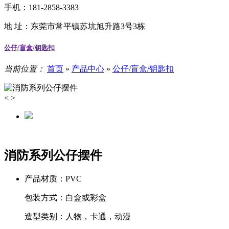
手机：181-2858-3383
地 址：
东莞市常平镇苏坑旭升路3号3栋
公仔/盲盒/钥匙扣
当前位置：
首页
»
产品中心
»
公仔/盲盒/钥匙扣
<
>
消防系列公仔摆件
产品材质：
PVC
包装方式：
白盒或彩盒
造型类别：
人物，卡通，动漫