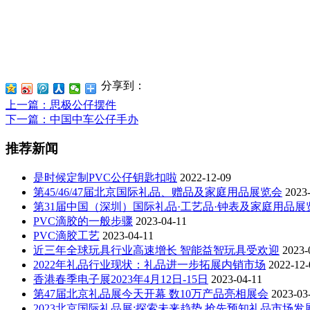
分享到：
上一篇
：思极公仔摆件
下一篇
：中国中车公仔手办
推荐新闻
是时候定制PVC公仔钥匙扣啦
2022-12-09
第45/46/47届北京国际礼品、赠品及家庭用品展览会
2023
第31届中国（深圳）国际礼品·工艺品·钟表及家庭用品展
PVC滴胶的一般步骤
2023-04-11
PVC滴胶工艺
2023-04-11
近三年全球玩具行业高速增长 智能益智玩具受欢迎
2023-
2022年礼品行业现状：礼品进一步拓展内销市场
2022-12-
香港春季电子展2023年4月12日-15日
2023-04-11
第47届北京礼品展今天开幕 数10万产品亮相展会
2023-03
2023北京国际礼品展:探索未来趋势,抢先预知礼品市场发展