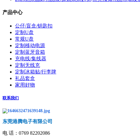
产品中心
公仔/盲盒/钥匙扣
定制U盘
常规U盘
定制移动电源
定制蓝牙音箱
充电线/集线器
定制无线充
定制冰箱贴/行李牌
礼品套盒
家用好物
联系我们
东莞港腾电子有限公司
电 话：
0769 82202086