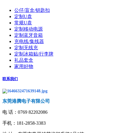
公仔/盲盒/钥匙扣
定制U盘
常规U盘
定制移动电源
定制蓝牙音箱
充电线/集线器
定制无线充
定制冰箱贴/行李牌
礼品套盒
家用好物
联系我们
东莞港腾电子有限公司
电 话：
0769 82202086
手机：181-2858-3383