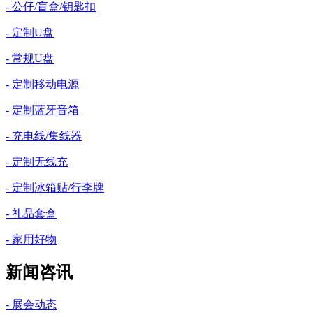
- 公仔/盲盒/钥匙扣
- 定制U盘
- 常规U盘
- 定制移动电源
- 定制蓝牙音箱
- 充电线/集线器
- 定制无线充
- 定制冰箱贴/行李牌
- 礼品套盒
- 家用好物
新闻咨讯
- 展会动态