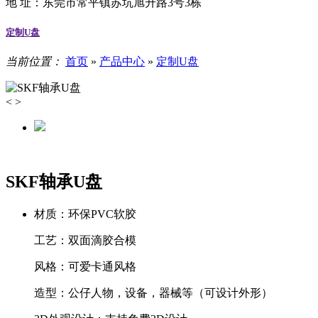
地 址：
东莞市常平镇苏坑旭升路3号3栋
定制U盘
当前位置：
首页
»
产品中心
»
定制U盘
<
>
SKF轴承U盘
材质：
环保PVC软胶
工艺：
双面滴胶合模
风格：
可爱卡通风格
造型：
公仔人物，设备，器械等（可设计外形）